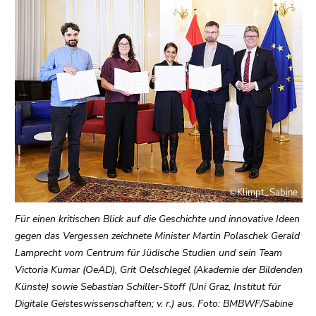
bestätigen
Sie diesen
Link.
Beginn
Zum
des
Inhalt
Seitenbereichs:
(Zugriffstaste
Seitenbereiche:
1)
Zur
Positionsanzeige
(Zugriffstaste
2)
©Klimpt_Sabine
Zur
Hauptnavigation
Für einen kritischen Blick auf die Geschichte und innovative Ideen
(Zugriffstaste
gegen das Vergessen zeichnete Minister Martin Polaschek Gerald
3)
Lamprecht vom Centrum für Jüdische Studien und sein Team
Zu
Victoria Kumar (OeAD), Grit Oelschlegel (Akademie der Bildenden
den
Künste) sowie Sebastian Schiller-Stoff (Uni Graz, Institut für
Zusatzinformationen
Digitale Geisteswissenschaften; v. r.) aus. Foto: BMBWF/Sabine