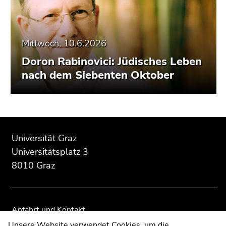
Mittwoch, 10.6.2026
Doron Rabinovici: Jüdisches Leben
nach dem Siebenten Oktober
Beginn
Ende
Ende
des
dieses
dieses
Universität Graz
Seitenbereichs:
Seitenbereichs.
Seitenbereichs.
Universitätsplatz 3
Zusatzinformationen:
Zur
Zur
8010 Graz
Übersicht
Übersicht
der
der
Seitenbereiche
Seitenbereiche
Anfahrt und Kontakt
Kommunikation und Öffentlichkeitsarbeit
Unsere Website verwendet Cookies, um die