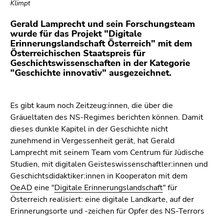
(Zugriffstaste
Klimpt
5)
Gerald Lamprecht und sein Forschungsteam
Zu
wurde für das Projekt "Digitale
den
Erinnerungslandschaft Österreich" mit dem
Seiteneinstellungen
Österreichischen Staatspreis für
(Benutzer/Sprache)
Geschichtswissenschaften in der Kategorie
"Geschichte innovativ" ausgezeichnet.
(Zugriffstaste
8)
Zur
Es gibt kaum noch Zeitzeug:innen, die über die
Suche
Gräueltaten des NS-Regimes berichten können. Damit
(Zugriffstaste
dieses dunkle Kapitel in der Geschichte nicht
9)
zunehmend in Vergessenheit gerät, hat Gerald
Ende
Lamprecht mit seinem Team vom Centrum für Jüdische
dieses
Studien, mit digitalen Geisteswissenschaftler:innen und
Seitenbereichs.
Geschichtsdidaktiker:innen in Kooperaton mit dem
Zur
OeAD
eine "
Digitale Erinnerungslandschaft
" für
Übersicht
Österreich realisiert: eine digitale Landkarte, auf der
der
Erinnerungsorte und -zeichen für Opfer des NS-Terrors